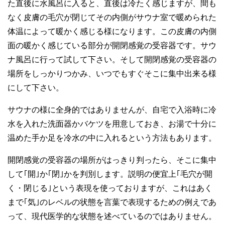
た直後に水風呂に入ると、直後は冷たく感じますが、間も
なく皮膚の毛穴が閉じてその内側がサウナ室で暖められた
体温によって暖かく感じる様になります。この皮膚の内側
面の暖かく感じている部分が開閉感覚の受容器です。サウ
ナ風呂に行って試して下さい。そして開閉感覚の受容器の
場所をしっかりつかみ、いつでもすぐそこに集中出来る様
にして下さい。
サウナの様に全身的ではありませんが、自宅で入浴時に冷
水を入れた洗面器かバケツを用意しておき、お湯で十分に
温めた手か足を冷水の中に入れるという方法もあります。
開閉感覚の受容器の場所がはっきり判ったら、そこに集中
して｢開｣か｢閉｣かを判別します。説明の便宜上｢毛穴が開
く・閉じる｣という表現を使っておりますが、これはあく
まで｢気｣のレベルの状態を言葉で表現するための例えであ
って、現代医学的な状態を述べているのではありません。